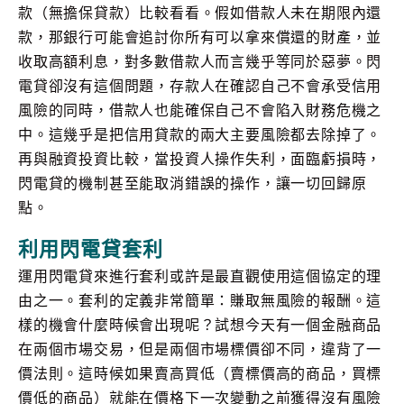
款（無擔保貸款）比較看看。假如借款人未在期限內還
款，那銀行可能會追討你所有可以拿來償還的財產，並
收取高額利息，對多數借款人而言幾乎等同於惡夢。閃
電貸卻沒有這個問題，存款人在確認自己不會承受信用
風險的同時，借款人也能確保自己不會陷入財務危機之
中。這幾乎是把信用貸款的兩大主要風險都去除掉了。
再與融資投資比較，當投資人操作失利，面臨虧損時，
閃電貸的機制甚至能取消錯誤的操作，讓一切回歸原
點。
利用閃電貸套利
運用閃電貸來進行套利或許是最直觀使用這個協定的理
由之一。套利的定義非常簡單：賺取無風險的報酬。這
樣的機會什麼時候會出現呢？試想今天有一個金融商品
在兩個市場交易，但是兩個市場標價卻不同，違背了一
價法則。這時候如果賣高買低（賣標價高的商品，買標
價低的商品）就能在價格下一次變動之前獲得沒有風險