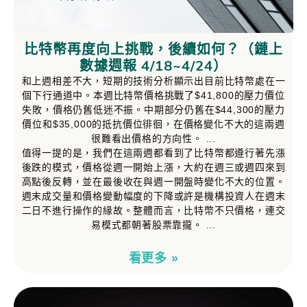
比特幣再度向上挑戰，後續如何？（鏈上
數據週報 4/18~4/24）
和上週相差不大，短期的技術分析顯示出目前比特幣處在一
個下行通道中。本週比特幣價格挑戰了$41,800的壓力價位
失敗，價格仍舊低迷不振。中期部分仍舊在$44,300的壓力
價位和$35,000的抵抗價位徘徊，在價格變化不大的這兩週
很難看出價格的方向性。
值得一提的是，我們在這兩週都看到了比特幣都遵行著先漲
後跌的模式，價格從週一開始上漲，大約在週三或週四來到
高點後反轉，並在最後收在與週一開盤時變化不大的位置。
週末成交量和價格變動幅度的下降或許是機構投資人在週末
二日不進行操作的緣故。整體而言，比特幣不只價格，連交
易模式都朝著股票靠攏。
看更多 »