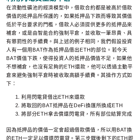
在流動性礦池的經濟模型中，借款合約都是被高於借款
價值的抵押品所保護的，如果抵押品下跌而導致其價值
低於平台要求的門檻，借款人必須提供更多的抵押品來
補倉，或是由智能合約強制平倉，並收取一筆昂貴、具
有懲罰性的手續費。與上述的例子相同，我們假設投資
人有一個用BAT作為抵押品借出ETH的部位。若今天
BAT價值下跌，使得投資人的抵押品價值不足，如果他
不想補倉，也沒有足夠的ETH還款，他可以透過主動平
倉來避免強制平倉時被收取高額手續費。其操作方式如
下：
利用閃電貸借出ETH來還款
將取回的BAT抵押品在DeFi換匯所換成ETH
將部分ETH拿去償還閃電貸，所有部位結算完成
因為抵押品的價值一定會超過借款價值，所以用BAT換
的ETH一定足以償還閃電貸。第三步驟後剩下的ETH即