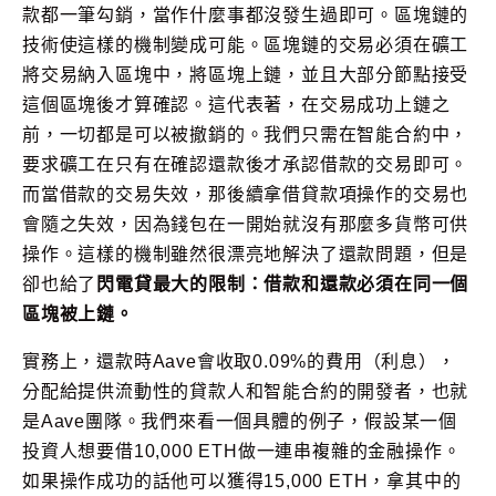
款都一筆勾銷，當作什麼事都沒發生過即可。區塊鏈的
技術使這樣的機制變成可能。區塊鏈的交易必須在礦工
將交易納入區塊中，將區塊上鏈，並且大部分節點接受
這個區塊後才算確認。這代表著，在交易成功上鏈之
前，一切都是可以被撤銷的。我們只需在智能合約中，
要求礦工在只有在確認還款後才承認借款的交易即可。
而當借款的交易失效，那後續拿借貸款項操作的交易也
會隨之失效，因為錢包在一開始就沒有那麼多貨幣可供
操作。這樣的機制雖然很漂亮地解決了還款問題，但是
卻也給了
閃電貸最大的限制：借款和還款必須在同一個
區塊被上鏈。
實務上，還款時Aave會收取0.09%的費用（利息），
分配給提供流動性的貸款人和智能合約的開發者，也就
是Aave團隊。我們來看一個具體的例子，假設某一個
投資人想要借10,000 ETH做一連串複雜的金融操作。
如果操作成功的話他可以獲得15,000 ETH，拿其中的