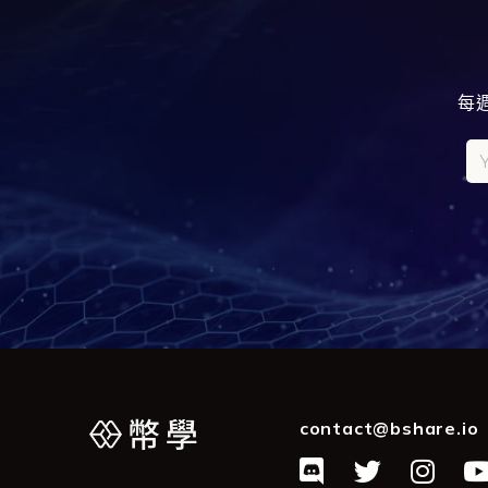
每
contact@bshare.io