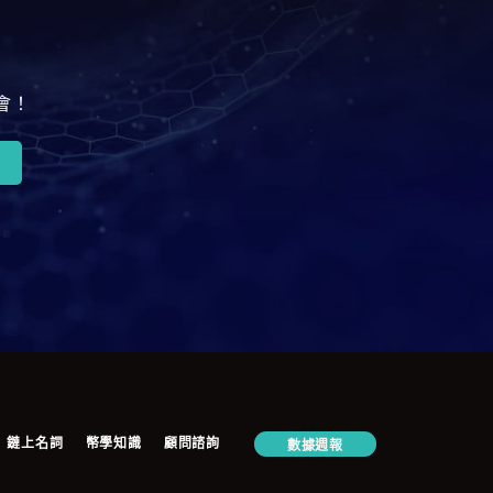
會！
鏈上名詞
幣學知識
顧問諮詢
數據週報