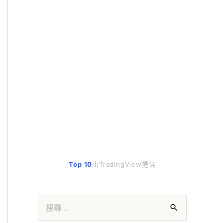
Top 10
由TradingView提供