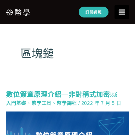
訂閱週報
區塊鏈
數位簽章原理介紹—非對稱式加密￼
入門基礎
、
幣學工具
、
幣學課程
/
2022 年 7 月 5 日