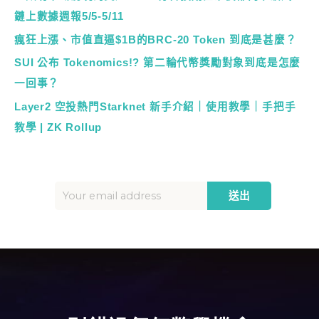
鏈上數據週報5/5-5/11
瘋狂上漲、市值直逼$1B的BRC-20 Token 到底是甚麼？
SUI 公布 Tokenomics!? 第二輪代幣獎勵對象到底是怎麼
一回事？
Layer2 空投熱門Starknet 新手介紹｜使用教學｜手把手
教學 | ZK Rollup