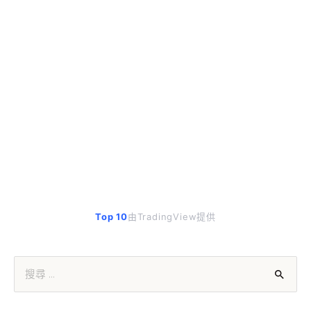
Top 10
由TradingView提供