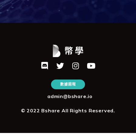
數據週報
admin@bshare.io
© 2022 Bshare All Rights Reserved.