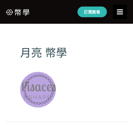
訂閱週報
月亮 幣學