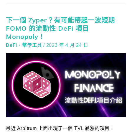
下一個 Zyper？有可能帶起一波短期
FOMO 的流動性 DeFi 項目
Monopoly！
DeFi
、
幣學工具
/
2023 年 4 月 24 日
最近 Arbitrum 上面出現了一個 TVL 暴漲的項目：