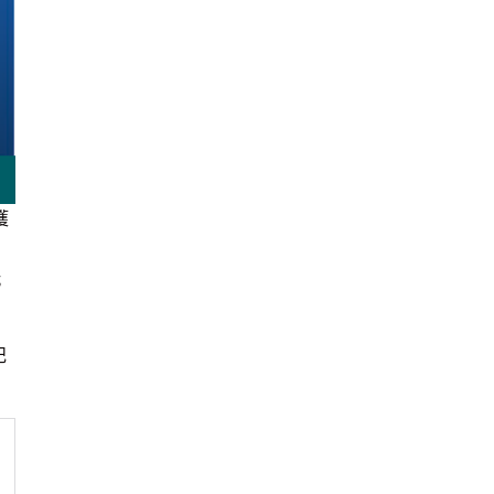
獲
玩
記