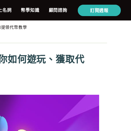
上名詞
幣學知識
顧問諮詢
訂閱週報
雄和提領代幣教學
分鐘教你如何遊玩、獲取代