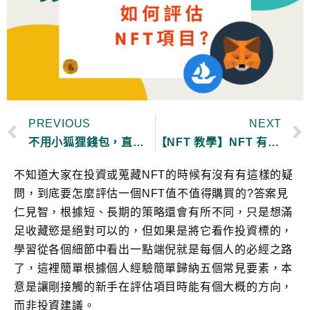
PREVIOUS
NEXT
不用小狐狸錢包，直接在交易所內購買 NFT？(幣安、Coinbase 的 NFT 市集)
【NFT 教學】NFT 有哪些常見的拍賣發行方式？(pre-sale, public sale, Dutch auction, pass minting)
不知道大家在投資或蒐藏NFT的時候有沒有有這樣的疑
問，到底要怎麼評估一個NFT值不值得購買的?答案見
仁見智，根據短、長期的策略還會有所不同，只是想滿
足收藏慾是絕對可以的，但如果是將它看作投資標的，
學習從各個細節中看出一點端倪就是每個人的必經之路
了，這裡簡單根據個人經驗簡單歸納五個常見要素，本
意是讓剛接觸的新手在評估項目時能有個大概的方向，
而非投資建議。