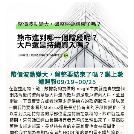
幣價波動變大，盤整要結束了嗎？鏈上數
據週報09/19~09/25
在盤整期間，鏈上數據能夠提供的Insight主要就是審視整個
網路背後的流向是從大戶流向散戶還是散戶流向大戶，並且
衡量一下買賣雙方或者說至少是供給方的盈虧狀況。所以第
一個我們要來看的Metrics還是長期持有者的淨部位變化。可
以看到長期持有者的淨部位還是持續在累積的，熊市就是累
積期，這句話已經由長期持有者完整的呈現出來了，當然隨
著熊市越走越深，長期持有者的定義其實也會被模糊化，一
開始我們認為長期持有者的HODL策略是相當不錯的策略，