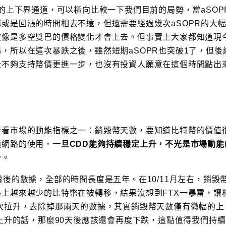
的上下界通道，可以橫向比較一下我們目前的局勢，當aSOP
或是回漲的時間相去不遠，但還需要經過幾次aSOPR的大
波像是多空雙巴的價格變化才會上去。但事實上大家都知道現
，所以在這次暴跌之後，雖然短期aSOPR也突破1了，但後
全不夠支持幣價更進一步，也沒有投資人願意在這個時間點出
看看市場的動能指標之一：銷毀幣天數，要知道比特幣的價值
鏈網路的使用，
一旦CDD能夠持續穩定上升，不光是市場動能
升
。
後的數據，全部的時間長度是五年。在10/11月左右，銷毀
上越來越少的比特幣在被轉移，結果沒想到FTX一暴雷，讓
次拉升，去除掉那兩天的數據，其實銷毀幣天數僅有微幅的上
而上升的話，那麼90天後應該還會再度下跌，這點值得我們持續