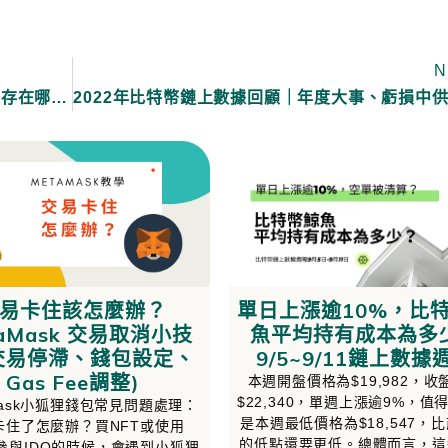
N
什麼是冷錢包、熱錢包？如何使用？加密貨幣存在哪？(比特幣、以太幣)
易卡住該怎麼辦？
單日上漲逾10%，比
taMask 交易取消小技
魚平均持有成本為多
(交易停滯、錢包設定、
9/5~9/11鏈上數據
Gas Fee調整)
本週開盤價格為$19,982，收
$22,340，單週上漲逾9%，值
mask小狐狸錢包常見問題處理：
是本週最低價格為$18,547，
卡住了怎麼辦？買NFT或使用
的低點還要更低。總體而言，這
、參與IDO的時候，會遇到小狐狸