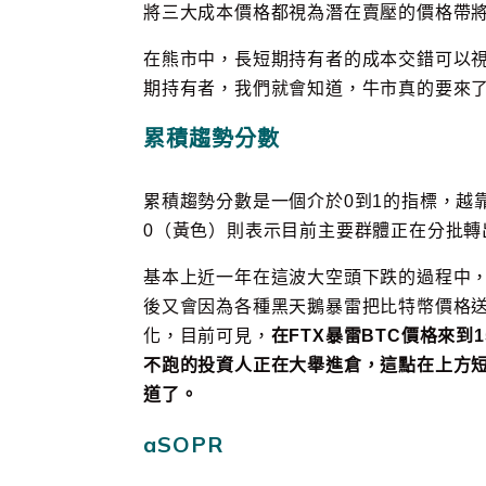
將三大成本價格都視為潛在賣壓的價格帶
在熊市中，長短期持有者的成本交錯可以
期持有者，我們就會知道，牛市真的要來
累積趨勢分數
累積趨勢分數是一個介於0到1的指標，越
0（黃色）則表示目前主要群體正在分批轉
基本上近一年在這波大空頭下跌的過程中
後又會因為各種黑天鵝暴雷把比特幣價格
化，目前可見，
在FTX暴雷BTC價格來
不跑的投資人正在大舉進倉，這點在上方
道了。
aSOPR