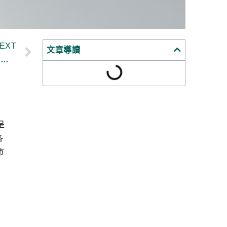
EXT
文章導讀
2022年比特幣鏈上數據回顧｜年度大事、虧損中供給、資金費率、BTC 供給狀況分析｜幣學鏈上數據週報
是
各
市