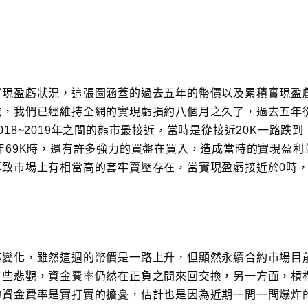
實現盈虧狀況，這張圖涵蓋的過去五年的幣價以及累積實現盈
糕，我們已經維持全網的實現虧損約八個月之久了，過去五年
18~2019年之間的熊市最接近，當時是從接近20K一路跌到
年69K時，還有許多強力的買盤在買入，造成當時的實現盈利
導致市場上有相當高的套牢賣壓存在，當實現盈虧接近於0時
率變化，雖然這週的幣價是一路上升，但顯然永續合約市場目
有些悲觀，資金費率仍然在正負之間來回交換，另一方面，槓
的資金費率是實打實的擔憂，估計也是因為近期一間一間爆炸