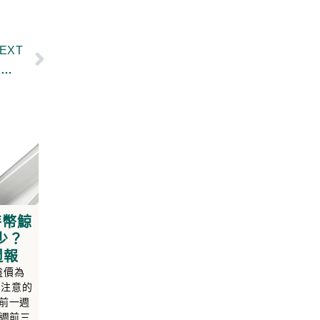
EXT
2022年比特幣鏈上數據回顧｜年度大事、虧損中供給、資金費率、BTC 供給狀況分析｜幣學鏈上數據週報
特幣鯨
少？
週報
盤價為
得注意的
比前一週
週前三