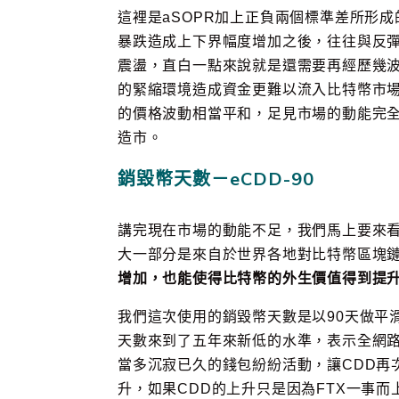
這裡是aSOPR加上正負兩個標準差所形成
暴跌造成上下界幅度增加之後，往往與反彈
震盪，直白一點來說就是還需要再經歷幾
的緊縮環境造成資金更難以流入比特幣市場
的價格波動相當平和，足見市場的動能完
造市。
銷毀幣天數－eCDD-90
講完現在市場的動能不足，我們馬上要來
大一部分是來自於世界各地對比特幣區塊
增加，也能使得比特幣的外生價值得到提
我們這次使用的銷毀幣天數是以90天做平滑
天數來到了五年來新低的水準，表示全網路
當多沉寂已久的錢包紛紛活動，讓CDD再
升，如果CDD的上升只是因為FTX一事