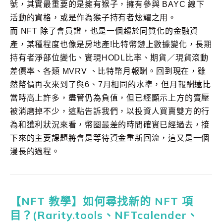
號，其實最重要的是擁有猴子，擁有參與 BAYC 線下
活動的資格，或是作為猴子持有者炫耀之用。
而 NFT 除了會員證，也是一個趨於同質化的金融資
產，某種程度也像是房地產!比特幣鏈上數據變化，長期
持有者淨部位變化、實現HODL比率、期貨／現貨滾動
差價率、各類 MVRV 、比特幣月報酬。回到現在，雖
然幣價再次來到了與6、7月相同的水準，但月報酬遠比
當時高上許多，盡管仍為負值，但已經顯示上方的賣壓
被消磨掉不少，這點告訴我們，以投資人買賣雙方的行
為和獲利狀況來看，幣圈最差的時間確實已經過去，接
下來的主要課題將會是等待資金重新回流，這又是一個
漫長的過程。
【NFT 教學】如何尋找新的 NFT 項
目？(Rarity.tools、NFTcalender、