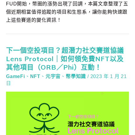
FUD開始，幣圈的漲勢出現了回調，本篇文章整理了五
個近期相當值得追蹤的項目和生態系，讓你能夠快速跟
上這些賽道的變化資訊！
下一個空投項目？超潛力社交賽道協議
Lens Protocol｜如何領免費NFT以及
其他項目（ORB／Phi）互動！
GameFi
、
NFT
、
元宇宙
、
幣學知識
/
2023 年 1 月 21
日