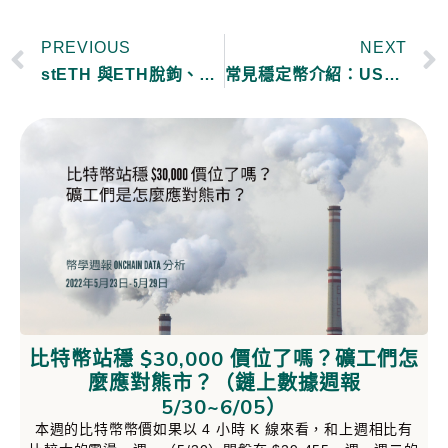
PREVIOUS
NEXT
stETH 與ETH脫鉤、Celsius面臨擠兌潮｜stETH是什麼？會歸零嗎？
常見穩定幣介紹：USDC, USDT, BUSD, DAI 該如何選擇？
比特幣站穩 $30,000 價位了嗎？礦工們怎
麼應對熊市？（鏈上數據週報
5/30~6/05）
本週的比特幣幣價如果以 4 小時 K 線來看，和上週相比有