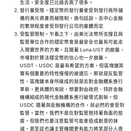
生活，安全度已比過去高了很多。
發行量受限，穩定幣的發行量會受到發行商所儲
備的美元資產而被限制，換句話說，去中心金融
的繁榮程度會受到發行公司的量體而定
受監管限制。乍看之下，由美元法幣所支撐且與
監管單位合作的穩定幣會是最安全也最有可能走
入現實世界的方案，且隨著 Luna-UST 的崩盤，
市場對於算法穩定幣的信心也一夕崩盤。
USDT、USDC 是最有希望的方案，但區塊鏈其
實有個重要的特性慢慢的被遺忘，那就是反監管
性，區塊鏈本身所達成的就是去對金融體系進行
革新，更具體的來說，想要對由政府、特許金融
機構組成的現代金融體系進行破壞式創新。但
USDC 隨著與金融機構的合作，就必然的會受到
監管。當然，我們不是在對監管抱持著負面的態
度，但我們也要注意監管可能會造成創意的抹
滅，甚至這也讓主管機關更有能力將某部分人逐