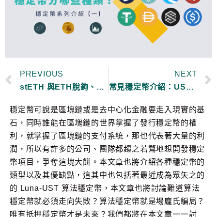
PREVIOUS
NEXT
stETH 與ETH脫鉤、Celsius面臨擠兌潮｜stETH是什麼？會歸零嗎？
常見穩定幣介紹：USDC, USDT, BUSD, DAI 該如何選擇？
穩定幣可說是區塊鏈或是去中心化金融要走入現實的基
石，同時誰能在區塊鏈的世界掌握了發行穩定幣的權
利，就掌握了區塊鏈的支付系統，那也代表著大量的利
潤，所以有許多的公司、團隊都趨之若鶩地想開發穩定
幣項目，爭奪這塊大餅。本文章也將介紹各種穩定幣的
類型以及其優缺點，這其中也包括著最近成為眾矢之的
的 Luna-UST 算法穩定幣，本文章也將討論難道算法
穩定幣就必須走向失敗？算法穩定幣就是場龐氏騙局？
唯有抵押穩定幣才是未來？我們都將在本文章一一討