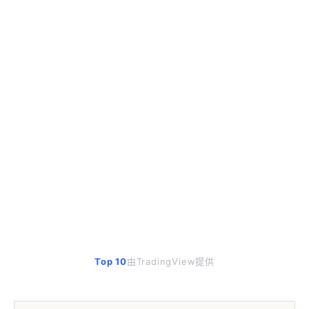
Top 10
由TradingView提供