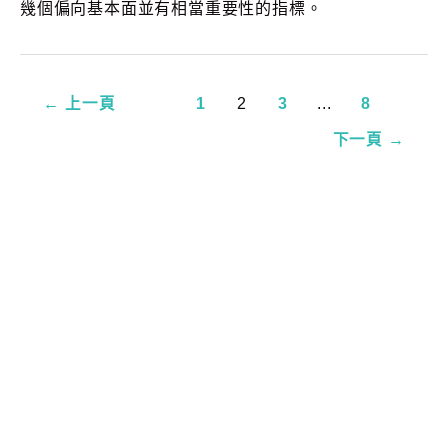
幾個偏向基本面並有相當重要性的指標。
←
上一頁
1
2
3
...
8
下一頁
→