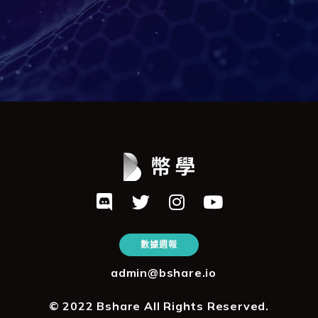
數據週報
admin@bshare.io
© 2022 Bshare All Rights Reserved.